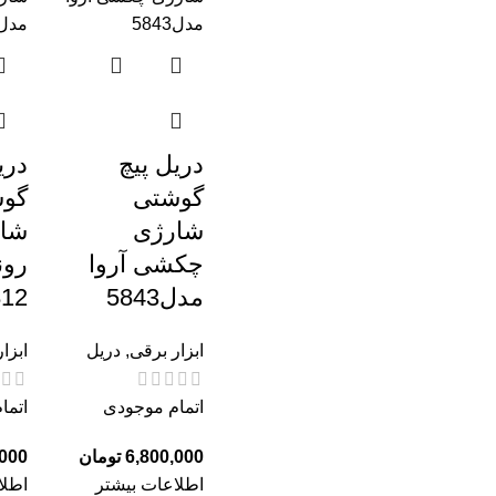
دریل پیچ
دری
گوشتی
گو
شارژی
شا
چکشی آروا
رون
مدل5843
812
ابزار برقی
,
دریل
ابزا
اتمام موجودی
اتما
تومان
اطلاعات بیشتر
اطلا