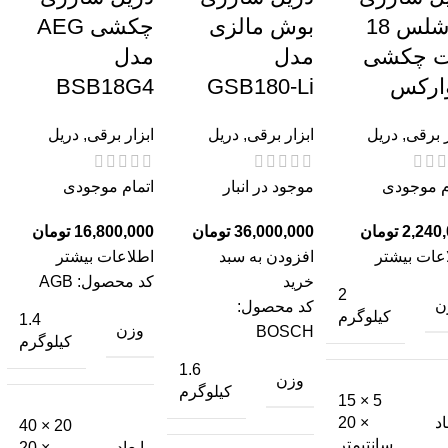
براشلس 18
بوش مالزی
چکشی AEG
ت چکشی
مدل
مدل
ارکس
GSB180-Li
BSB18G4
ر برقی
,
دریل
ابزار برقی
,
دریل
ابزار برقی
,
دریل
م موجودی
موجود در انبار
اتمام موجودی
تومان
تومان
تومان
عات بیشتر
افزودن به سبد
اطلاعات بیشتر
خرید
کد محصول:
AGB
2
ن
کد محصول:
کیلوگرم
1.4
وزن
BOSCH
کیلوگرم
1.6
وزن
کیلوگرم
5 × 15
اد
× 20
20 × 40
سانتیمتر
ابعاد
× 20