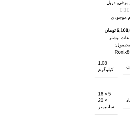
ر برقی
,
دریل
م موجودی
تومان
عات بیشتر
محصول:
Ronix8
1.08
ن
کیلوگرم
5 × 16
اد
× 20
سانتیمتر