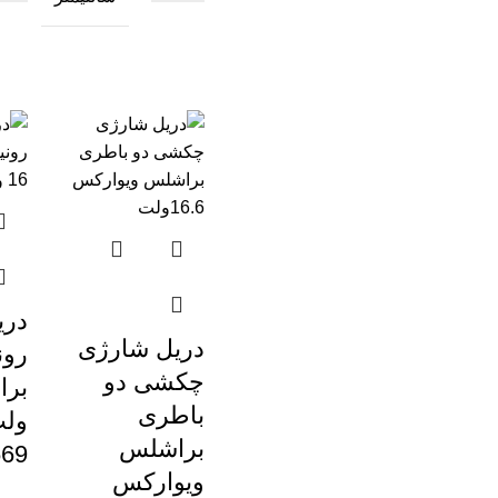
دری
دریل شارژی
رو
چکشی دو
باطری
ولت
براشلس
669
ویوارکس