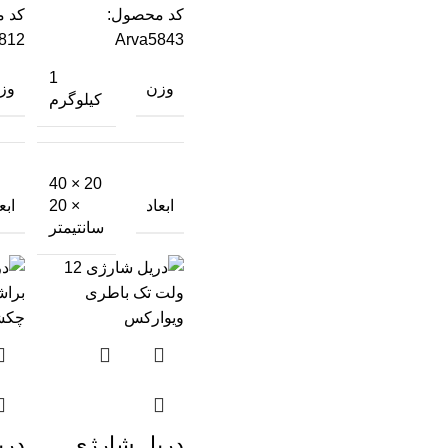
کد محصول:
کد 
812
Arva5843
1
وزن
وز
کیلوگرم
20 × 40
ابعاد
ابع
× 20
سانتیمتر
دریل شارژی
دری