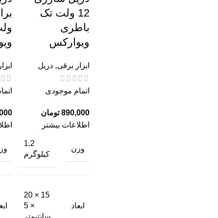
12 ولت تک
باطری
ول
ویوارکس
ویو
ابزار برقی
,
دریل
ابزا
اتمام موجودی
اتما
تومان
اطلاعات بیشتر
اطلا
1.2
وزن
وز
کیلوگرم
15 × 20
ابعاد
ابع
× 5
سانتیمتر